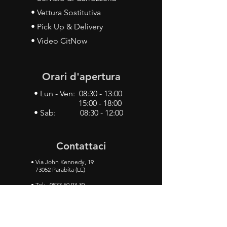
• Vettura Sostitutiva
• Pick Up & Delivery
• Video CitNow
Orari d'apertura
• Lun - Ven: 08:30 - 13:00
15:00 - 18:00
• Sab: 08:30 - 12:00
Contattaci
•
Via John Kennedy, 19
73052 Parabita (LE)
• Tel:
0833 50 93 30
• Cel:
349 28 49 887
•
Mail:
carlino3.service.center@gmail.com