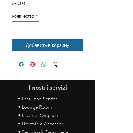
Цена
63,00 €
Количество
*
Добавить в корзину
I nostri servizi
• Fast Lane Service
• Lounge Room
• Ricambi Originali
• Lifestyle e Accessori
• Servizio di Carrozzeria