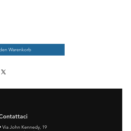
 den Warenkorb
Contattaci
•
Via John Kennedy, 19