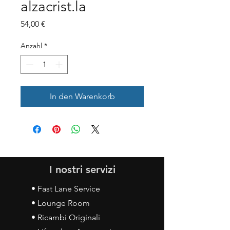
alzacrist.la
Preis
54,00 €
Anzahl
*
In den Warenkorb
I nostri servizi
• Fast Lane Service
• Lounge Room
• Ricambi Originali