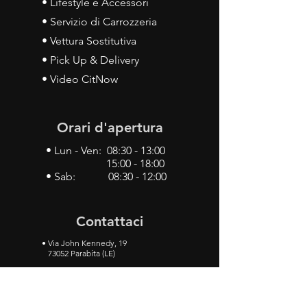
• Lifestyle e Accessori
• Servizio di Carrozzeria
• Vettura Sostitutiva
• Pick Up & Delivery
• Video CitNow
Orari d'apertura
• Lun - Ven: 08:30 - 13:00
15:00 - 18:00
• Sab: 08:30 - 12:00
Contattaci
•
Via John Kennedy, 19
73052 Parabita (LE)
• Tel:
0833 50 93 30
• Cel:
349 28 49 887
•
Mail:
carlino3.service.center@gmail.com