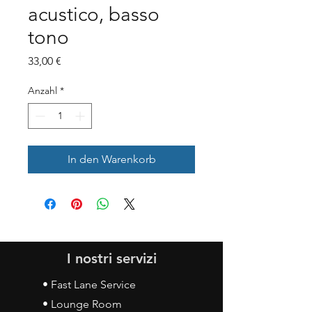
acustico, basso
tono
Preis
33,00 €
Anzahl
*
In den Warenkorb
I nostri servizi
• Fast Lane Service
• Lounge Room