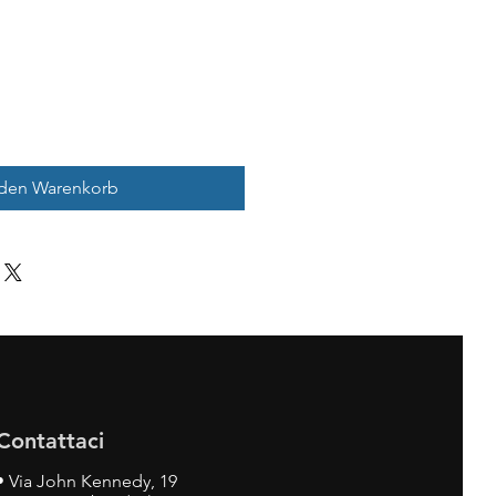
 den Warenkorb
Contattaci
•
Via John Kennedy, 19