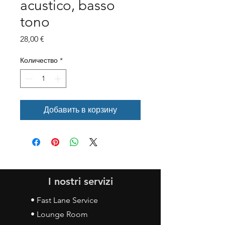
acustico, basso
tono
Цена
28,00 €
Количество
*
Добавить в корзину
I nostri servizi
• Fast Lane Service
• Lounge Room