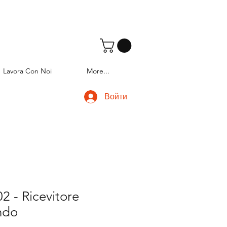
Lavora Con Noi
More...
Войти
 - Ricevitore
ndo