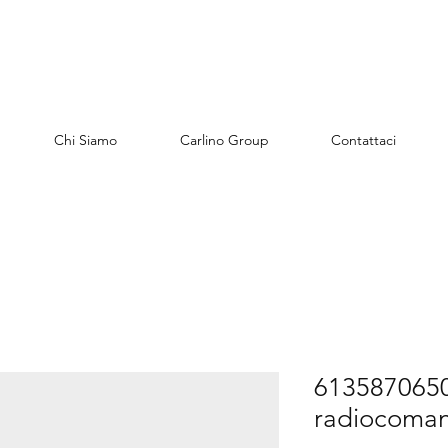
Chi Siamo
Carlino Group
Contattaci
61358706502
radiocoma