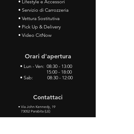
• Lifestyle e Accessori
• Servizio di Carrozzeria
• Vettura Sostitutiva
• Pick Up & Delivery
• Video CitNow
Orari d'apertura
• Lun - Ven: 08:30 - 13:00
15:00 - 18:00
• Sab: 08:30 - 12:00
Contattaci
•
Via John Kennedy, 19
73052 Parabita (LE)
• Tel:
0833 50 93 30
• Cel:
349 28 49 887
•
Mail:
carlino3.service.center@gmail.com