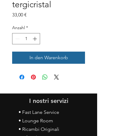
tergicristal
Preis
33,00 €
Anzahl
*
In den Warenkorb
I nostri servizi
• Fast Lane Service
• Lounge Room
• Ricambi Originali