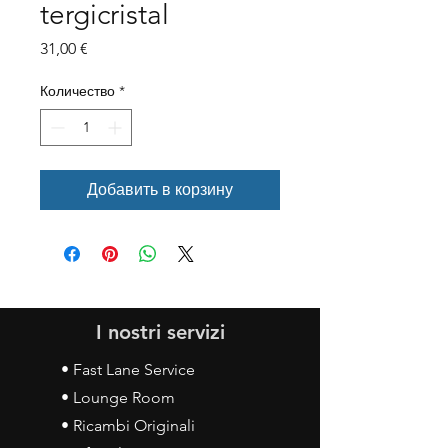
tergicristal
Цена
31,00 €
Количество
*
Добавить в корзину
I nostri servizi
• Fast Lane Service
• Lounge Room
• Ricambi Originali