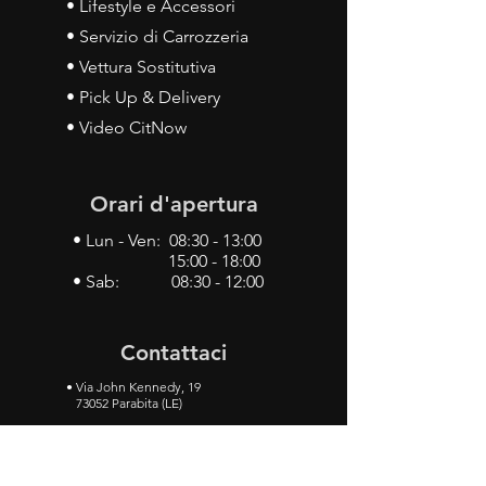
• Lifestyle e Accessori
• Servizio di Carrozzeria
• Vettura Sostitutiva
• Pick Up & Delivery
• Video CitNow
Orari d'apertura
• Lun - Ven: 08:30 - 13:00
15:00 - 18:00
• Sab: 08:30 - 12:00
Contattaci
•
Via John Kennedy, 19
73052 Parabita (LE)
• Tel:
0833 50 93 30
• Cel:
349 28 49 887
•
Mail:
carlino3.service.center@gmail.com