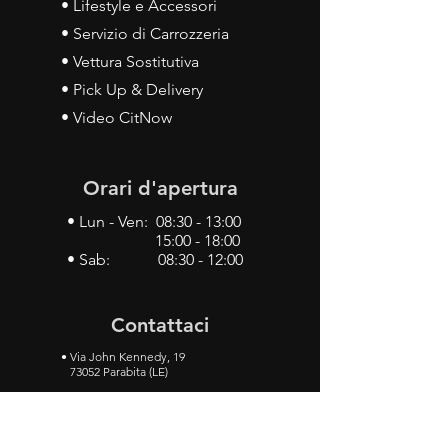
• Lifestyle e Accessori
• Servizio di Carrozzeria
• Vettura Sostitutiva
• Pick Up & Delivery
• Video CitNow
Orari d'apertura
• Lun - Ven: 08:30 - 13:00
15:00 - 18:00
• Sab: 08:30 - 12:00
Contattaci
•
Via John Kennedy, 19
73052 Parabita (LE)
• Tel:
0833 50 93 30
• Cel:
349 28 49 887
•
Mail:
carlino3.service.center@gmail.com