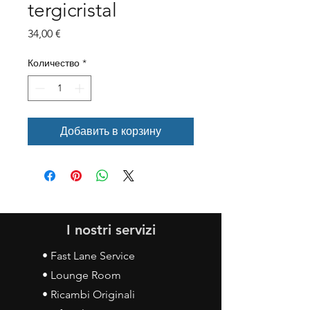
tergicristal
Цена
34,00 €
Количество
*
Добавить в корзину
I nostri servizi
• Fast Lane Service
• Lounge Room
• Ricambi Originali