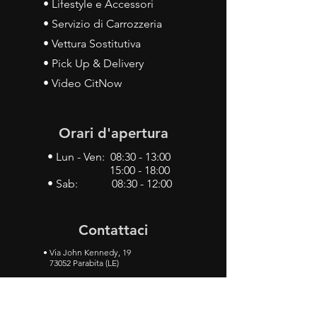
• Lifestyle e Accessori
• Servizio di Carrozzeria
• Vettura Sostitutiva
• Pick Up & Delivery
• Video CitNow
Orari d'apertura
• Lun - Ven: 08:30 - 13:00
15:00 - 18:00
• Sab: 08:30 - 12:00
Contattaci
•
Via John Kennedy, 19
73052 Parabita (LE)
• Tel:
0833 50 93 30
• Cel:
349 28 49 887
•
Mail:
carlino3.service.center@gmail.com