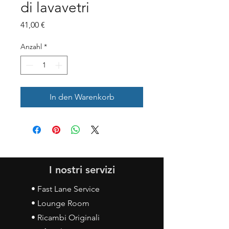
di lavavetri
Preis
41,00 €
Anzahl
*
In den Warenkorb
I nostri servizi
• Fast Lane Service
• Lounge Room
• Ricambi Originali