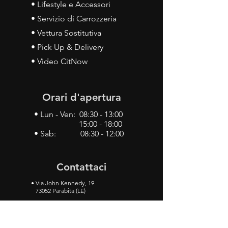
• Lifestyle e Accessori
• Servizio di Carrozzeria
• Vettura Sostitutiva
• Pick Up & Delivery
• Video CitNow
Orari d'apertura
• Lun - Ven: 08:30 - 13:00
15:00 - 18:00
• Sab: 08:30 - 12:00
Contattaci
•
Via John Kennedy, 19
73052 Parabita (LE)
• Tel:
0833 50 93 30
• Cel:
349 28 49 887
•