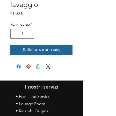
lavaggio
Цена
41,00 €
Количество
*
Добавить в корзину
I nostri servizi
• Fast Lane Service
• Lounge Room
• Ricambi Originali