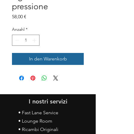
pressione
Preis
58,00 €
Anzahl
*
In den Warenkorb
I nostri servizi
• Fast Lane Service
• Lounge Room
• Ricambi Originali