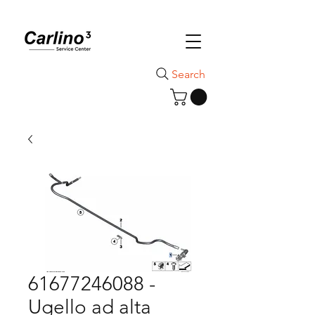
Search
61677246088 -
Ugello ad alta