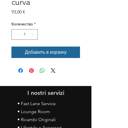
curva
Цена
93,00 €
Количество
*
Добавить в корзину
I nostri servizi
• Fast Lane Service
• Lounge Room
• Ricambi Originali
• Lifestyle e Accessori