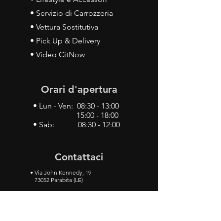
• Servizio di Carrozzeria
• Vettura Sostitutiva
• Pick Up & Delivery
• Video CitNow
Orari d'apertura
• Lun - Ven: 08:30 - 13:00
15:00 - 18:00
• Sab: 08:30 - 12:00
Contattaci
•
Via John Kennedy, 19
73052 Parabita (LE)
• Tel:
0833 50 93 30
• Cel:
349 28 49 887
•
Mail:
carlino3.service.center@gmail.com