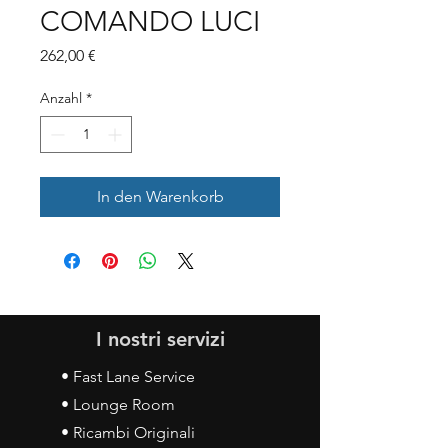
COMANDO LUCI
Preis
262,00 €
Anzahl
*
In den Warenkorb
I nostri servizi
• Fast Lane Service
• Lounge Room
• Ricambi Originali