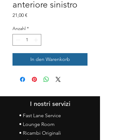
anteriore sinistro
Preis
21,00 €
Anzahl
*
In den Warenkorb
I nostri servizi
• Fast Lane Service
• Lounge Room
• Ricambi Originali