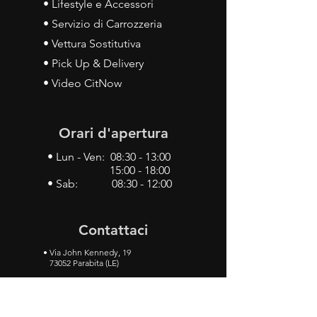
• Lifestyle e Accessori
• Servizio di Carrozzeria
• Vettura Sostitutiva
• Pick Up & Delivery
• Video CitNow
Orari d'apertura
• Lun - Ven: 08:30 - 13:00
15:00 - 18:00
• Sab: 08:30 - 12:00
Contattaci
•
Via John Kennedy, 19
73052 Parabita (LE)
• Tel:
0833 50 93 30
• Cel:
349 28 49 887
•
Mail:
carlino3.service.center@gmail.com