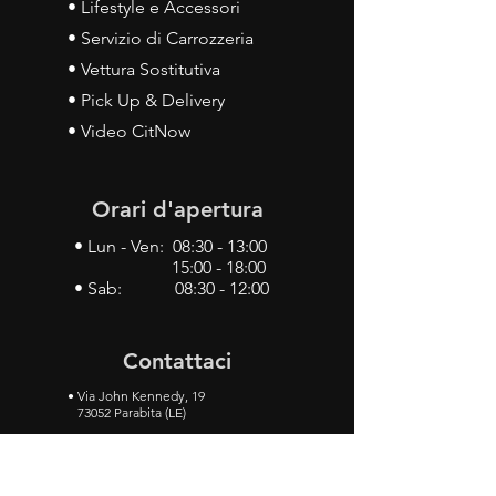
• Lifestyle e Accessori
• Servizio di Carrozzeria
• Vettura Sostitutiva
• Pick Up & Delivery
• Video CitNow
Orari d'apertura
• Lun - Ven: 08:30 - 13:00
15:00 - 18:00
• Sab: 08:30 - 12:00
Contattaci
•
Via John Kennedy, 19
73052 Parabita (LE)
• Tel:
0833 50 93 30
• Cel:
349 28 49 887
•
Mail:
carlino3.service.center@gmail.com