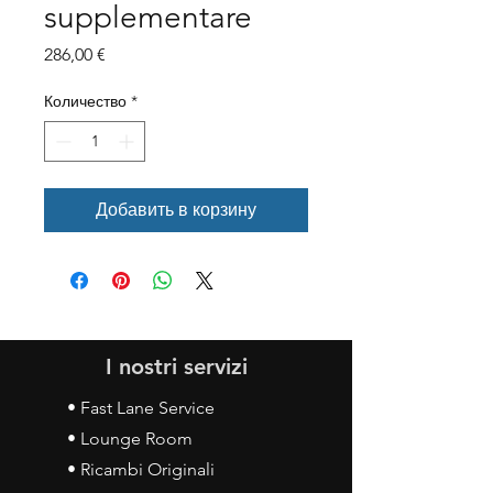
supplementare
Цена
286,00 €
Количество
*
Добавить в корзину
I nostri servizi
• Fast Lane Service
• Lounge Room
• Ricambi Originali