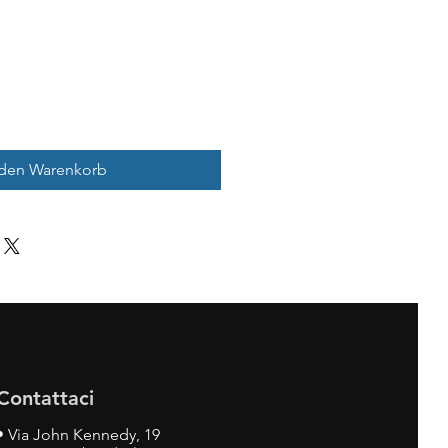
 den Warenkorb
Contattaci
•
Via John Kennedy, 19