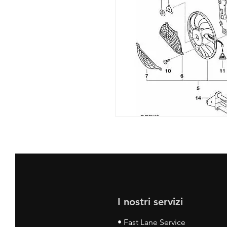
I nostri servizi
• Fast Lane Service