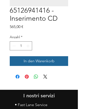
65126941416 -
Inserimento CD
Preis
565,00 €
Anzahl
*
In den Warenkorb
I nostri servizi
• Fast Lane Service