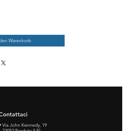
 den Warenkorb
Contattaci
•
Via John Kennedy, 19
73052 Parabita (LE)