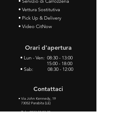
• Servizio di Carrozzeria
• Vettura Sostitutiva
• Pick Up & Delivery
• Video CitNow
Orari d'apertura
• Lun - Ven: 08:30 - 13:00
15:00 - 18:00
• Sab: 08:30 - 12:00
Contattaci
•
Via John Kennedy, 19
73052 Parabita (LE)
• Tel:
0833 50 93 30
• Cel:
349 28 49 887
•
Mail:
carlino3.service.center@gmail.com