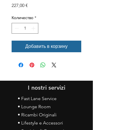
Цена
227,00 €
Количество
*
Добавить в корзину
I nostri servizi
• Fast Lane Service
• Lounge Room
• Ricambi Originali
• Lifestyle e Accessori