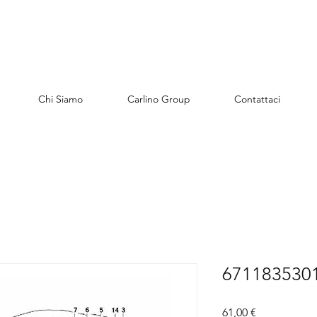
Chi Siamo
Carlino Group
Contattaci
6711835301
Preis
61,00 €