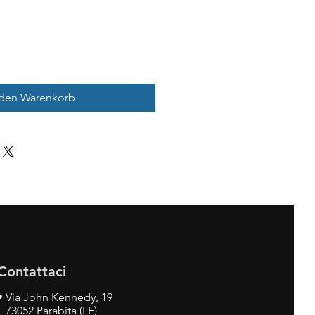
 den Warenkorb
Contattaci
•
Via John Kennedy, 19
73052 Parabita (LE)