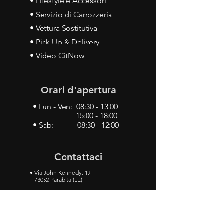
• Lifestyle e Accessori
• Servizio di Carrozzeria
• Vettura Sostitutiva
• Pick Up & Delivery
• Video CitNow
Orari d'apertura
• Lun - Ven: 08:30 - 13:00
15:00 - 18:00
• Sab: 08:30 - 12:00
Contattaci
•
Via John Kennedy, 19
73052 Parabita (LE)
• Tel:
0833 50 93 30
• Cel:
349 28 49 887
•
Mail:
carlino3.service.center@gmail.com