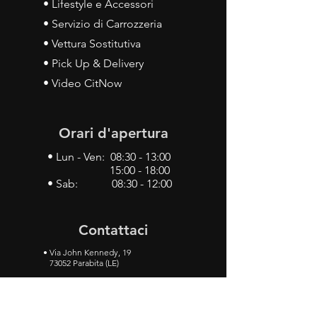
• Lifestyle e Accessori
• Servizio di Carrozzeria
• Vettura Sostitutiva
• Pick Up & Delivery
• Video CitNow
Orari d'apertura
• Lun - Ven: 08:30 - 13:00
15:00 - 18:00
• Sab: 08:30 - 12:00
Contattaci
•
Via John Kennedy, 19
73052 Parabita (LE)
• Tel:
0833 50 93 30
• Cel:
349 28 49 887
•
Mail:
carlino3.service.center@gmail.com