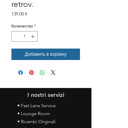
retrov.
Цена
139,00 €
Количество
*
Добавить в корзину
I nostri servizi
• Fast Lane Service
• Lounge Room
• Ricambi Originali