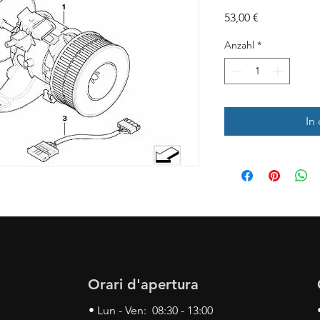
Preis
53,00 €
Anzahl
*
In
Orari d'apertura
• Lun - Ven: 08:30 - 13:00