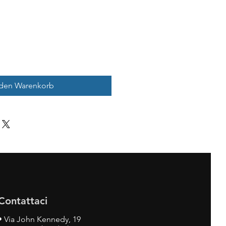
 den Warenkorb
Contattaci
•
Via John Kennedy, 19