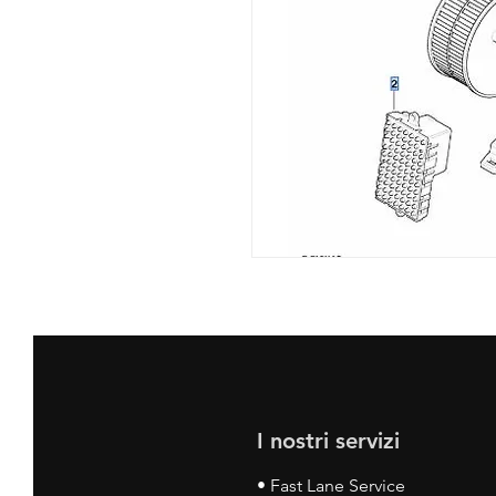
I nostri servizi
• Fast Lane Service