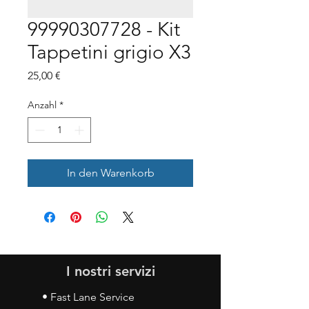
99990307728 - Kit
Tappetini grigio X3
Preis
25,00 €
Anzahl
*
In den Warenkorb
I nostri servizi
• Fast Lane Service