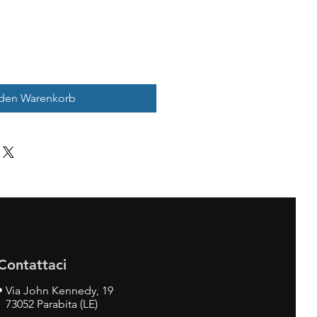
 den Warenkorb
Contattaci
•
Via John Kennedy, 19
73052 Parabita (LE)