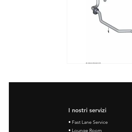
I nostri servizi
• Fast Lane Service
• Lounge Room