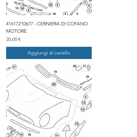
41617210677 - CERNIERA DI COFANO
MOTORE
Prezzo
20,00 €
Aggiungi al carrello