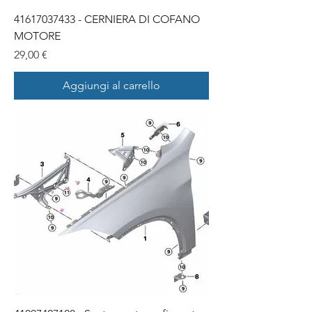
41617037433 - CERNIERA DI COFANO
MOTORE
Prezzo
29,00 €
Aggiungi al carrello