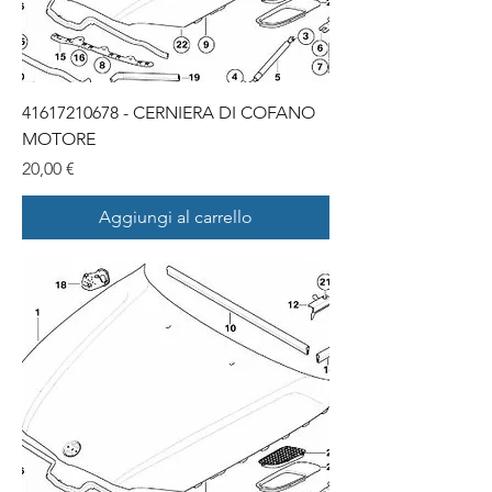
41617210678 - CERNIERA DI COFANO
MOTORE
Prezzo
20,00 €
Aggiungi al carrello