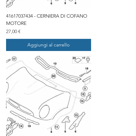
41617037434 - CERNIERA DI COFANO
MOTORE
Prezzo
27,00 €
Aggiungi al carrello