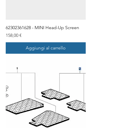
62302361628 - MINI Head-Up Screen
Prezzo
158,00 €
Aggiungi al carrello