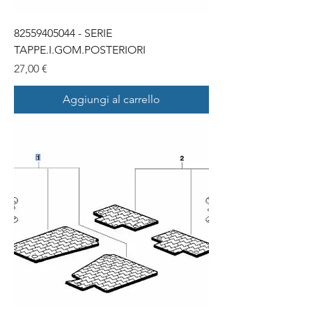
82559405044 - SERIE
TAPPE.I.GOM.POSTERIORI
Prezzo
27,00 €
Aggiungi al carrello