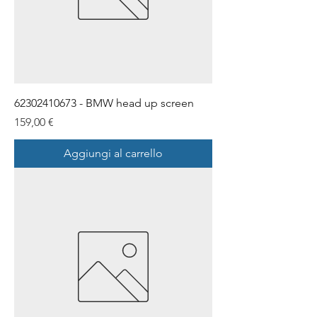
62302410673 - BMW head up screen
Prezzo
159,00 €
Aggiungi al carrello