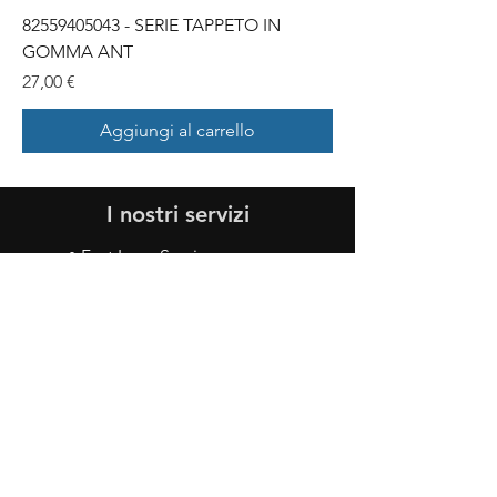
82559405043 - SERIE TAPPETO IN
GOMMA ANT
Prezzo
27,00 €
Aggiungi al carrello
I nostri servizi
• Fast Lane Service
• Lounge Room
• Ricambi Originali
• Lifestyle e Accessori
• Servizio di Carrozzeria
• Vettura Sostitutiva
• Pick Up & Delivery
• Video CitNow