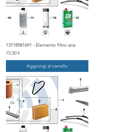
13718581691 - Elemento filtro aria
Prezzo
15,00 €
Aggiungi al carrello