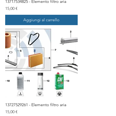
13717534825 - Elemento filtro aria
Prezzo
15,00 €
Aggiungi al carrello
13727529261 - Elemento filtro aria
Prezzo
15,00 €