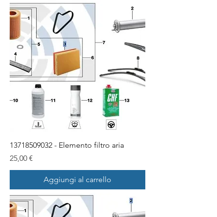
13718509032 - Elemento filtro aria
Prezzo
25,00 €
Aggiungi al carrello