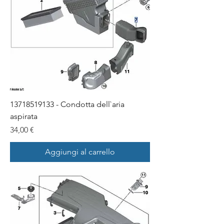
13718519133 - Condotta dell`aria
aspirata
Prezzo
34,00 €
Aggiungi al carrello