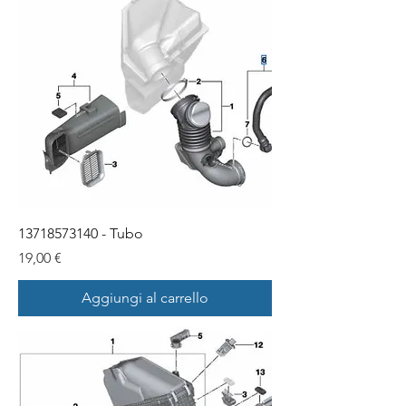
13718573140 - Tubo
Prezzo
19,00 €
Aggiungi al carrello