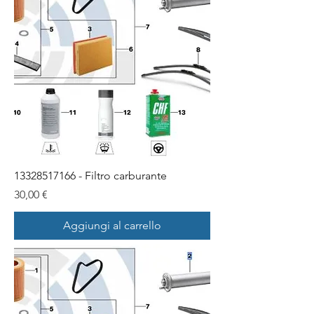
13328517166 - Filtro carburante
Prezzo
30,00 €
Aggiungi al carrello