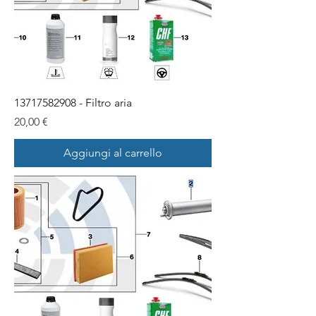
13717582908 - Filtro aria
Prezzo
20,00 €
Aggiungi al carrello