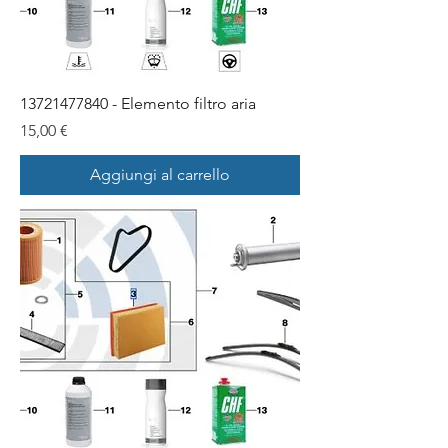
13721477840 - Elemento filtro aria
Prezzo
15,00 €
Aggiungi al carrello