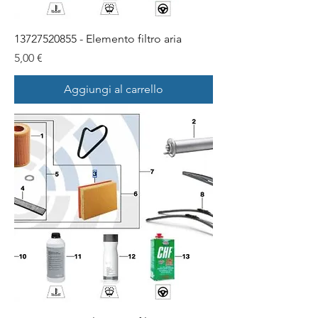
13727520855 - Elemento filtro aria
Prezzo
5,00 €
Aggiungi al carrello