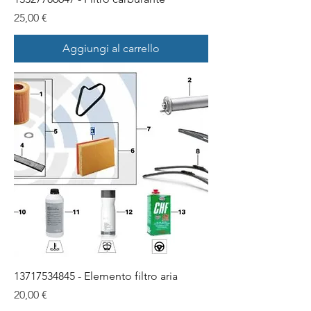
Prezzo
25,00 €
Aggiungi al carrello
13717534845 - Elemento filtro aria
Prezzo
20,00 €