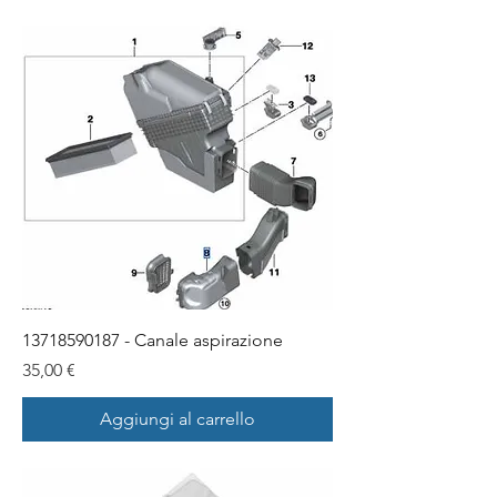
13718590187 - Canale aspirazione
Prezzo
35,00 €
Aggiungi al carrello