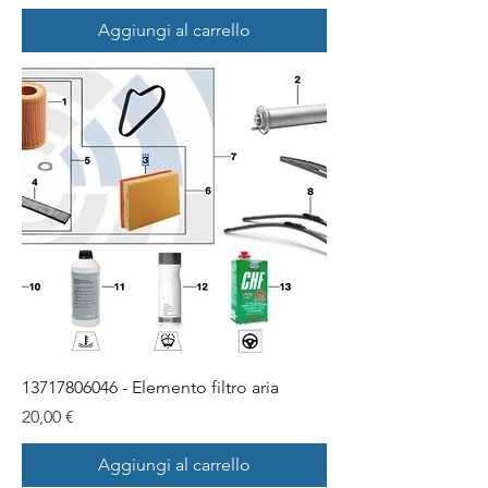
Aggiungi al carrello
13717806046 - Elemento filtro aria
Prezzo
20,00 €
Aggiungi al carrello