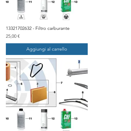
13321702632 - Filtro carburante
Prezzo
25,00 €
Aggiungi al carrello