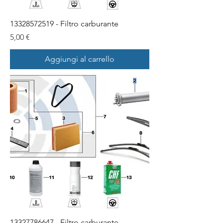
13328572519 - Filtro carburante
Prezzo
5,00 €
Aggiungi al carrello
13327786647 - Filtro carburante