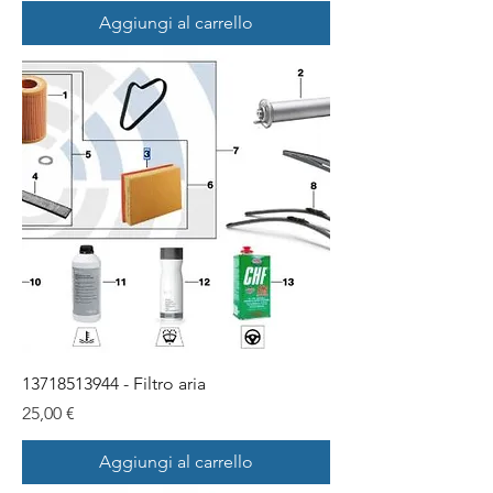
Aggiungi al carrello
13718513944 - Filtro aria
Prezzo
25,00 €
Aggiungi al carrello