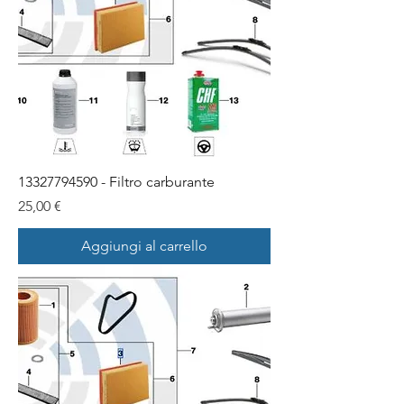
13327794590 - Filtro carburante
Prezzo
25,00 €
Aggiungi al carrello