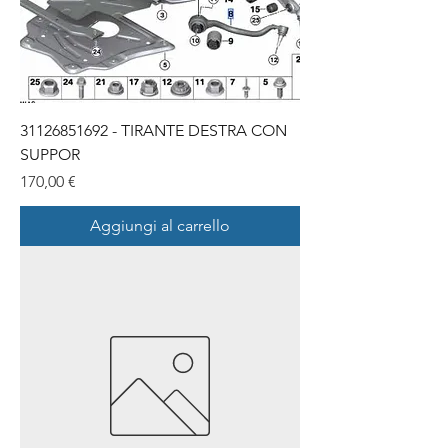
31126851692 - TIRANTE DESTRA CON
SUPPOR
Prezzo
170,00 €
Aggiungi al carrello