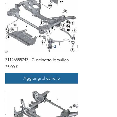
31126855743 - Cuscinetto idraulico
Prezzo
35,00 €
Aggiungi al carrello