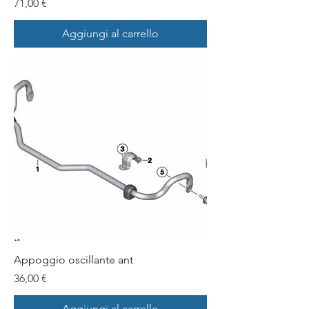
Prezzo
71,00 €
Aggiungi al carrello
Appoggio oscillante ant
Prezzo
36,00 €
Aggiungi al carrello