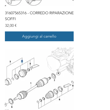
31607565316 - CORREDO RIPARAZIONE
SOFFI
Prezzo
32,00 €
Aggiungi al carrello