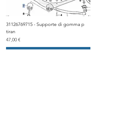
31126769715 - Supporte di gomma p
tiran
Prezzo
47,00 €
Aggiungi al carrello