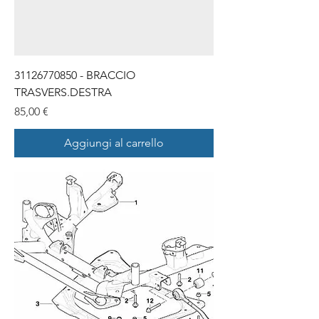
31126770850 - BRACCIO
TRASVERS.DESTRA
Prezzo
85,00 €
Aggiungi al carrello