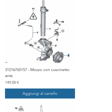
31216765157 - Mozzo con cuscinetto
ante
Prezzo
149,00 €
Aggiungi al carrello