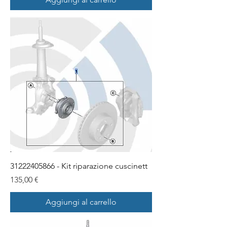
31222405866 - Kit riparazione cuscinett
Prezzo
135,00 €
Aggiungi al carrello