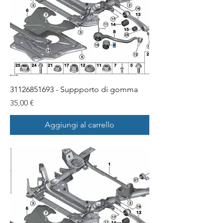
31126851693 - Suppporto di gomma
Prezzo
35,00 €
Aggiungi al carrello