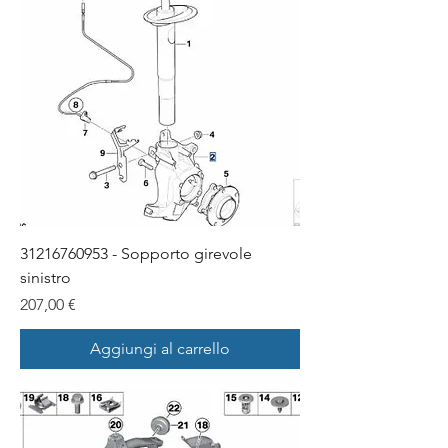
31216760953 - Sopporto girevole
sinistro
Prezzo
207,00 €
Aggiungi al carrello