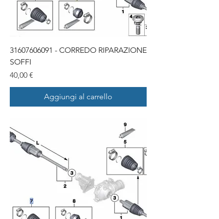
31607606091 - CORREDO RIPARAZIONE
SOFFI
Prezzo
40,00 €
Aggiungi al carrello