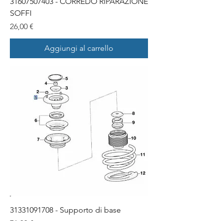
31607507403 - CORREDO RIPARAZIONE
SOFFI
Prezzo
26,00 €
Aggiungi al carrello
31331091708 - Supporto di base