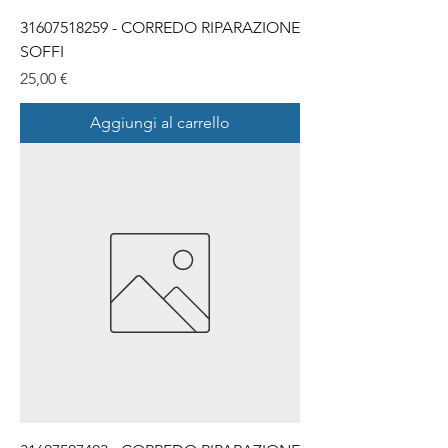
31607518259 - CORREDO RIPARAZIONE
SOFFI
Prezzo
25,00 €
Aggiungi al carrello