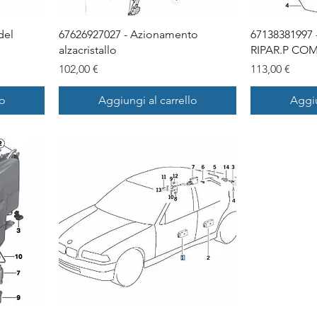
del
67626927027 - Azionamento
67138381997
alzacristallo
RIPAR.P CO
Prezzo
Prezzo
102,00 €
113,00 €
lo
Aggiungi al carrello
Aggiu