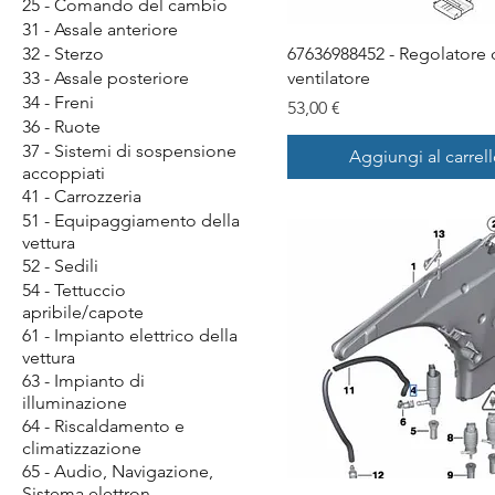
25 - Comando del cambio
31 - Assale anteriore
32 - Sterzo
67636988452 - Regolatore 
33 - Assale posteriore
ventilatore
34 - Freni
Prezzo
53,00 €
36 - Ruote
37 - Sistemi di sospensione
Aggiungi al carrel
accoppiati
41 - Carrozzeria
51 - Equipaggiamento della
vettura
52 - Sedili
54 - Tettuccio
apribile/capote
61 - Impianto elettrico della
vettura
63 - Impianto di
illuminazione
64 - Riscaldamento e
climatizzazione
65 - Audio, Navigazione,
Sistema elettron.