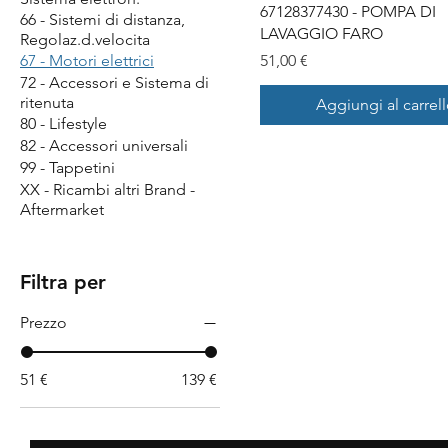
67128377430 - POMPA DI
66 - Sistemi di distanza,
LAVAGGIO FARO
Regolaz.d.velocita
Prezzo
67 - Motori elettrici
51,00 €
72 - Accessori e Sistema di
ritenuta
Aggiungi al carrel
80 - Lifestyle
82 - Accessori universali
99 - Tappetini
XX - Ricambi altri Brand -
Aftermarket
Filtra per
Prezzo
51 €
139 €