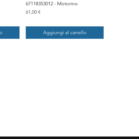
67118353012 - Motorino
Prezzo
61,00 €
lo
Aggiungi al carrello