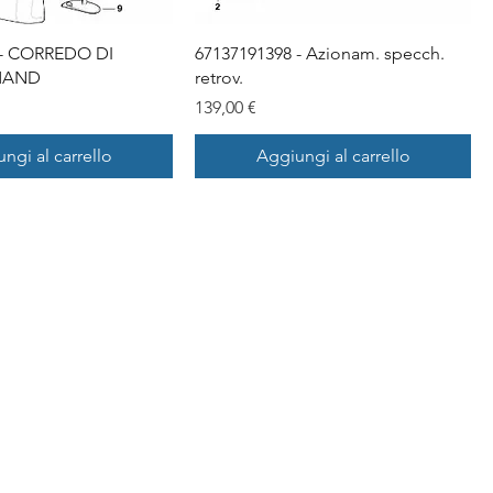
 - CORREDO DI
67137191398 - Azionam. specch.
MAND
retrov.
Prezzo
139,00 €
ngi al carrello
Aggiungi al carrello