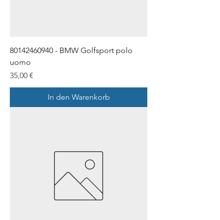
80142460940 - BMW Golfsport polo
uomo
Preis
35,00 €
In den Warenkorb