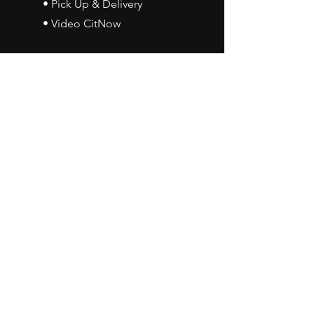
• Pick Up & Delivery
• Video CitNow
Orari d'apertura
• Lun - Ven: 08:30 - 13:00
15:00 - 18:00
• Sab: 08:30 - 12:00
Contattaci
•
Via John Kennedy, 19
73052 Parabita (LE)
• Tel:
0833 50 93 30
• Cel:
349 28 49 887
•
Mail:
carlino3.service.center@gmail.com