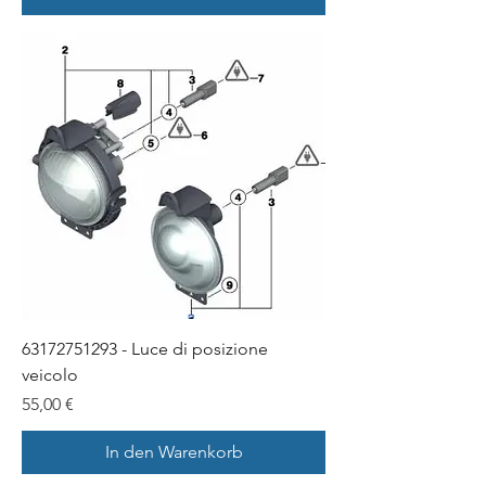
63172751293 - Luce di posizione
veicolo
Preis
55,00 €
In den Warenkorb