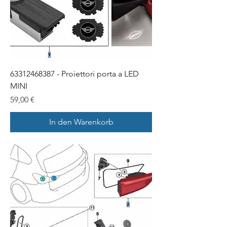
63312468387 - Proiettori porta a LED
MINI
Preis
59,00 €
In den Warenkorb