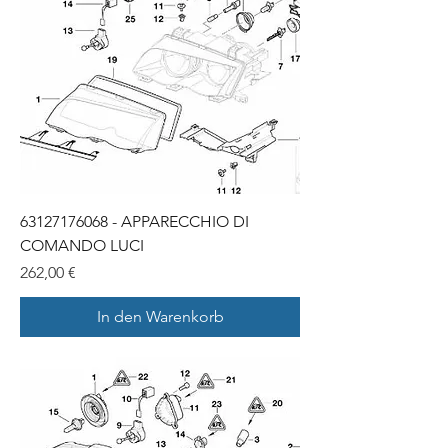
63127176068 - APPARECCHIO DI
COMANDO LUCI
Preis
262,00 €
In den Warenkorb