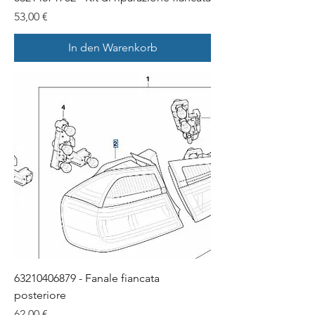
Preis
53,00 €
In den Warenkorb
63210406879 - Fanale fiancata
posteriore
Preis
62,00 €