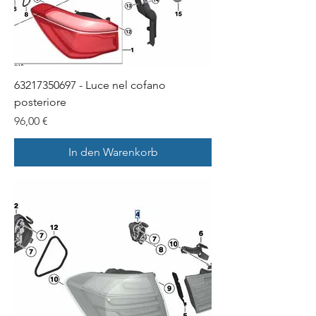
63217350697 - Luce nel cofano
posteriore
Preis
96,00 €
In den Warenkorb