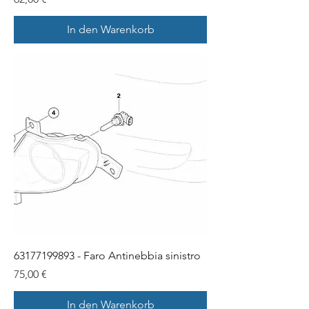
In den Warenkorb
63177199893 - Faro Antinebbia sinistro
Preis
75,00 €
In den Warenkorb