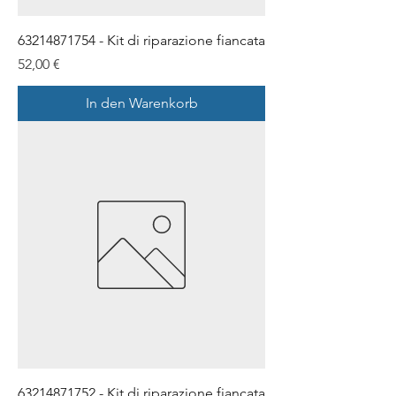
63214871754 - Kit di riparazione fiancata
Preis
52,00 €
In den Warenkorb
63214871752 - Kit di riparazione fiancata