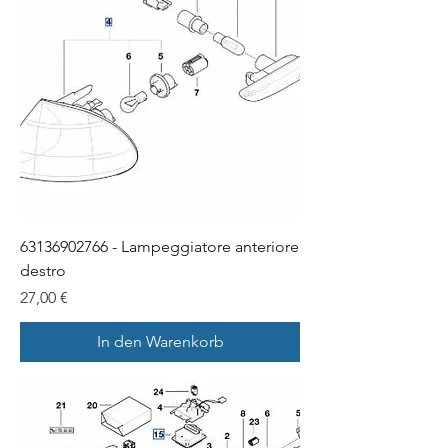
63136902766 - Lampeggiatore anteriore
destro
Preis
27,00 €
In den Warenkorb