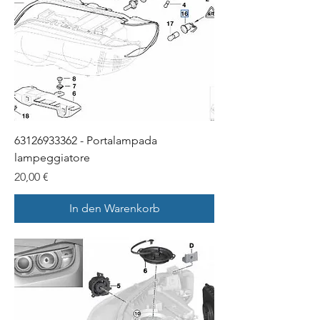
63126933362 - Portalampada
lampeggiatore
Preis
20,00 €
In den Warenkorb