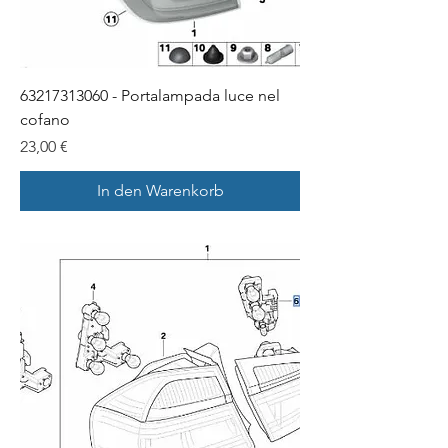
63217313060 - Portalampada luce nel
cofano
Preis
23,00 €
In den Warenkorb