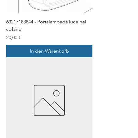
63217183844 - Portalampada luce nel
cofano
Preis
20,00 €
In den Warenkorb