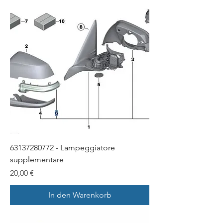
63137280772 - Lampeggiatore
supplementare
Preis
20,00 €
In den Warenkorb