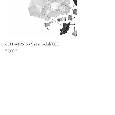
63117419615 - Set moduli LED
Preis
52,00 €
In den Warenkorb