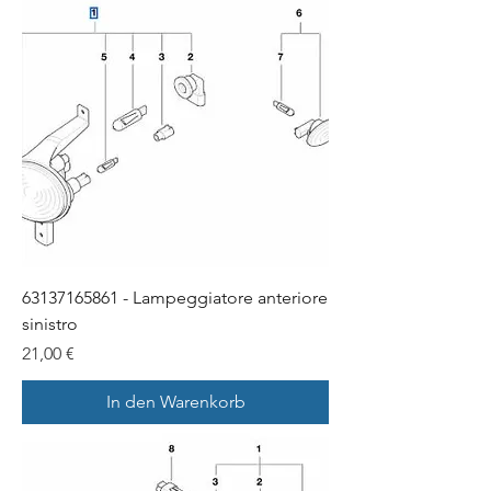
63137165861 - Lampeggiatore anteriore
sinistro
Preis
21,00 €
In den Warenkorb