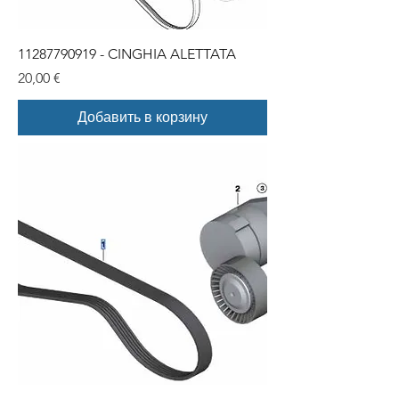
11287790919 - CINGHIA ALETTATA
Цена
20,00 €
Добавить в корзину