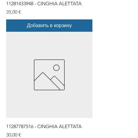
11281433948 - CINGHIA ALETTATA
Цена
35,00 €
Добавить в корзину
11287787516 - CINGHIA ALETTATA
Цена
30,00 €