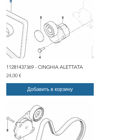
11281437369 - CINGHIA ALETTATA
Цена
24,00 €
Добавить в корзину