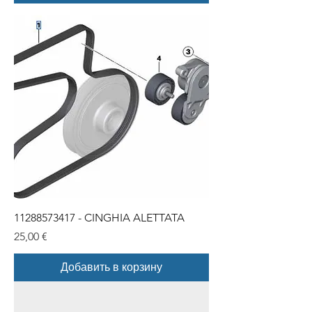
11288573417 - CINGHIA ALETTATA
Цена
25,00 €
Добавить в корзину