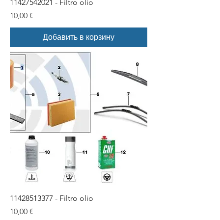
11427542021 - Filtro olio
Цена
10,00 €
Добавить в корзину
11428513377 - Filtro olio
Цена
10,00 €