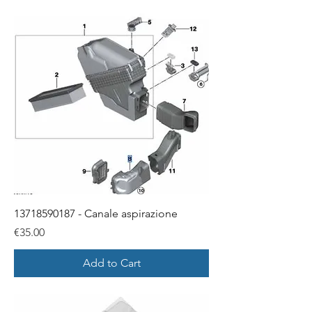
13718590187 - Canale aspirazione
Price
€35.00
Add to Cart