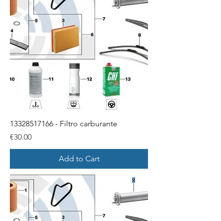
13328517166 - Filtro carburante
Price
€30.00
Add to Cart