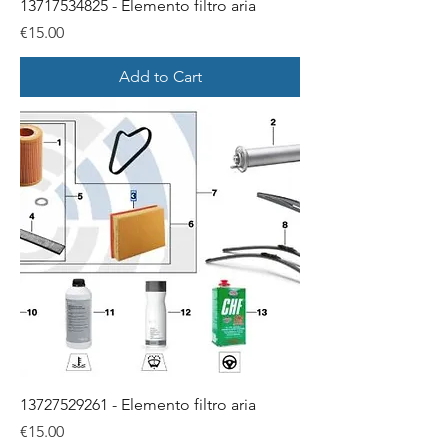
13717534825 - Elemento filtro aria
Price
€15.00
Add to Cart
13727529261 - Elemento filtro aria
Price
€15.00