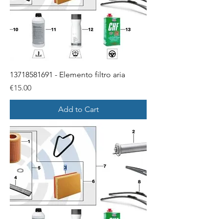
13718581691 - Elemento filtro aria
Price
€15.00
Add to Cart