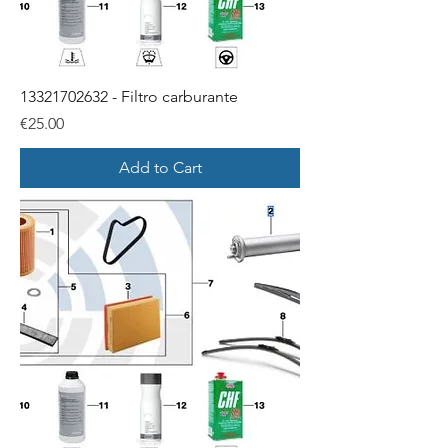
13321702632 - Filtro carburante
Price
€25.00
Add to Cart