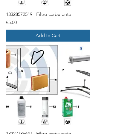
13328572519 - Filtro carburante
Price
€5.00
Add to Cart
13327786647 - Filtro carburante