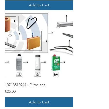
Add to Cart
13718513944 - Filtro aria
Price
€25.00
Add to Cart