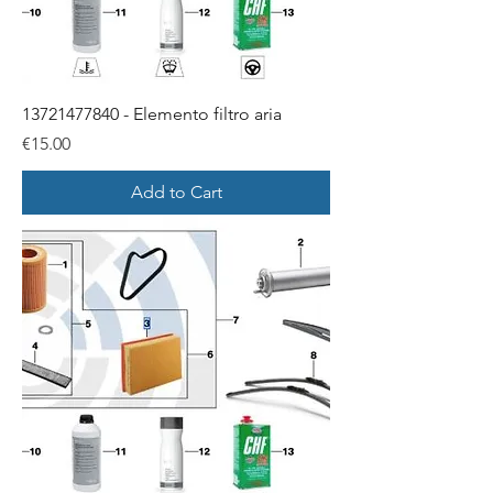
13721477840 - Elemento filtro aria
Price
€15.00
Add to Cart