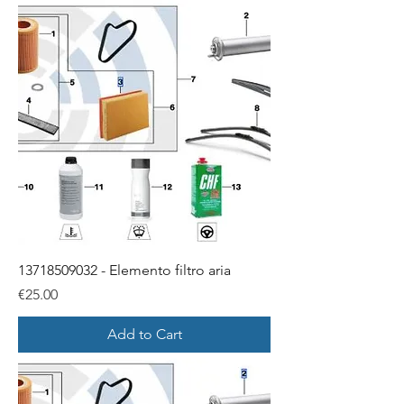
13718509032 - Elemento filtro aria
Price
€25.00
Add to Cart