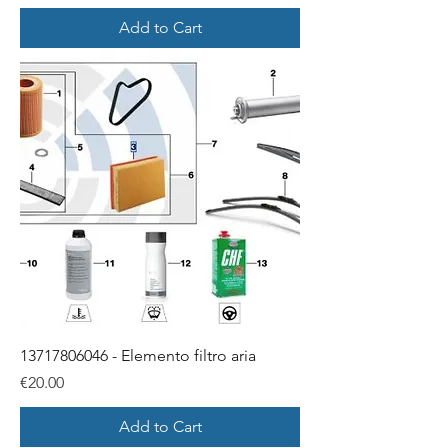
Add to Cart
13717806046 - Elemento filtro aria
Price
€20.00
Add to Cart