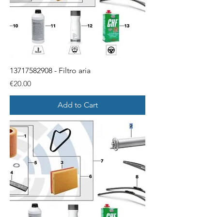
13717582908 - Filtro aria
Price
€20.00
Add to Cart