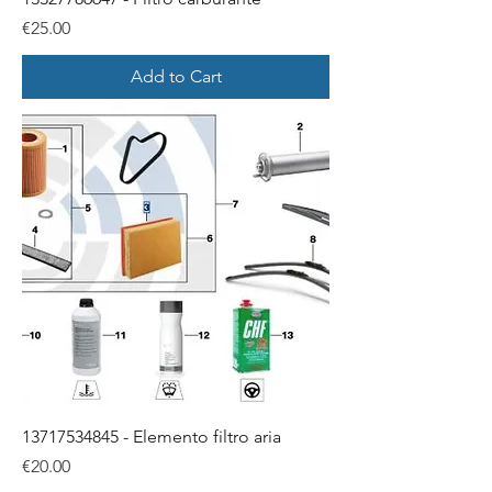
Price
€25.00
Add to Cart
13717534845 - Elemento filtro aria
Price
€20.00