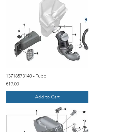
13718573140 - Tubo
Price
€19.00
Add to Cart