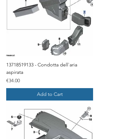
13718519133 - Condotta dell`aria
aspirata
Price
€34.00
Add to Cart