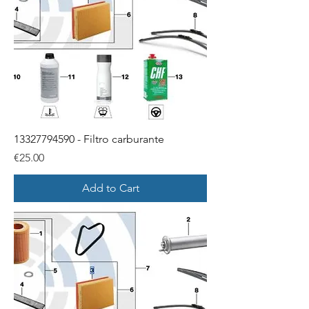
13327794590 - Filtro carburante
Price
€25.00
Add to Cart