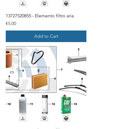
13727520855 - Elemento filtro aria
Price
€5.00
Add to Cart